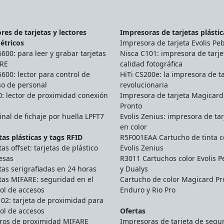
res de tarjetas y lectores
Impresoras de tarjetas plástic
étricos
Impresora de tarjeta Evolis Pe
00: para leer y grabar tarjetas
Nisca C101: impresora de tarje
RE
calidad fotográfica
00: lector para control de
HiTi CS200e: la impresora de ta
so de personal
revolucionaria
: lector de proximidad conexión
Impresora de tarjeta Magicard
Pronto
nal de fichaje por huella LPFT7
Evolis Zenius: impresora de tar
en color
tas plásticas y tags RFID
R5F001EAA Cartucho de tinta c
tas offset: tarjetas de plástico
Evolis Zenius
esas
R3011 Cartuchos color Evolis P
tas serigrafiadas en 24 horas
y Dualys
tas MIFARE: seguridad en el
Cartucho de color Magicard Pr
ol de accesos
Enduro y Rio Pro
02: tarjeta de proximidad para
ol de accesos
Ofertas
eros de proximidad MIFARE
Impresoras de tarjeta de seg