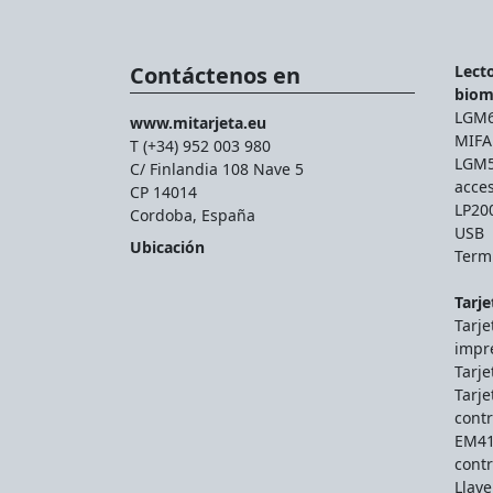
Contáctenos en
Lecto
biom
LGM66
www.mitarjeta.eu
MIFA
T (+34) 952 003 980
LGM56
C/ Finlandia 108 Nave 5
acce
CP 14014
LP200
Cordoba, España
USB
Ubicación
Termi
Tarje
Tarje
impr
Tarje
Tarje
contr
EM41
contr
Llav