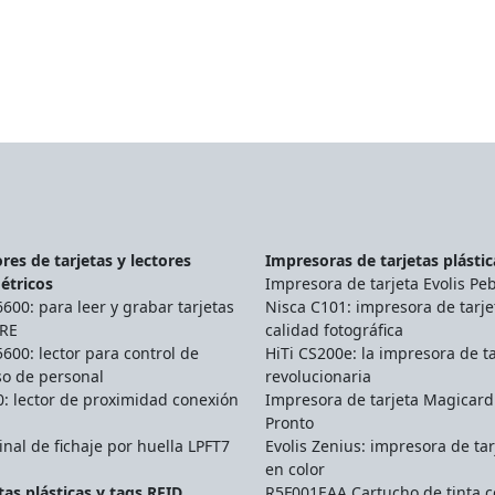
res de tarjetas y lectores
Impresoras de tarjetas plástic
étricos
Impresora de tarjeta Evolis Pe
00: para leer y grabar tarjetas
Nisca C101: impresora de tarje
RE
calidad fotográfica
00: lector para control de
HiTi CS200e: la impresora de ta
so de personal
revolucionaria
: lector de proximidad conexión
Impresora de tarjeta Magicard
Pronto
nal de fichaje por huella LPFT7
Evolis Zenius: impresora de tar
en color
tas plásticas y tags RFID
R5F001EAA Cartucho de tinta c