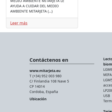
MEDIO AMBIENTE MITARJETA LE
AYUDA A CUIDAR DEL MEDIO
AMBIENTE MITARJETA (…)
Leer más
Contáctenos en
Lecto
biom
LGM66
www.mitarjeta.eu
MIFA
T (+34) 952 003 980
LGM56
C/ Finlandia 108 Nave 5
acce
CP 14014
LP200
Cordoba, España
USB
Ubicación
Termi
Tarje