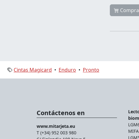
Compra
Cintas Magicard
•
Enduro
•
Pronto
Contáctenos en
Lecto
biom
LGM66
www.mitarjeta.eu
MIFA
T (+34) 952 003 980
LGM56