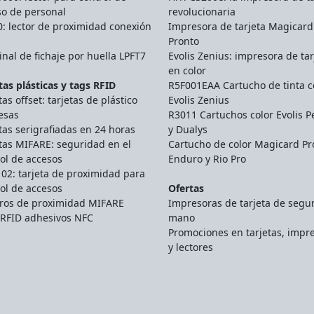
so de personal
revolucionaria
: lector de proximidad conexión
Impresora de tarjeta Magicard
Pronto
nal de fichaje por huella LPFT7
Evolis Zenius: impresora de tar
en color
tas plásticas y tags RFID
R5F001EAA Cartucho de tinta c
tas offset: tarjetas de plástico
Evolis Zenius
esas
R3011 Cartuchos color Evolis P
tas serigrafiadas en 24 horas
y Dualys
tas MIFARE: seguridad en el
Cartucho de color Magicard Pr
ol de accesos
Enduro y Rio Pro
02: tarjeta de proximidad para
ol de accesos
Ofertas
eros de proximidad MIFARE
Impresoras de tarjeta de seg
 RFID adhesivos NFC
mano
Promociones en tarjetas, impr
y lectores