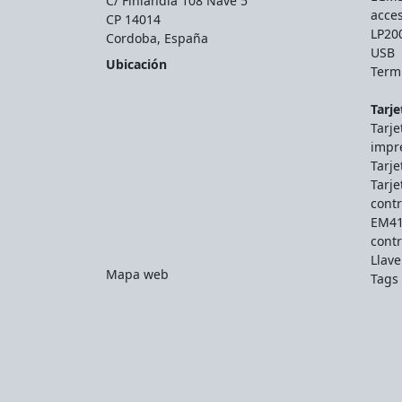
C/ Finlandia 108 Nave 5
acce
CP 14014
LP200
Cordoba, España
USB
Ubicación
Termi
Tarje
Tarje
impr
Tarje
Tarje
contr
EM41
contr
Llav
Mapa web
Tags