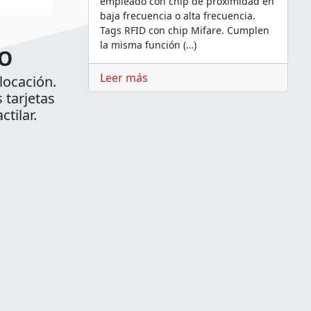
empleado con chip de proximidad en
baja frecuencia o alta frecuencia.
Tags RFID con chip Mifare. Cumplen
la misma función (…)
O
Leer más
locación.
 tarjetas
tilar.