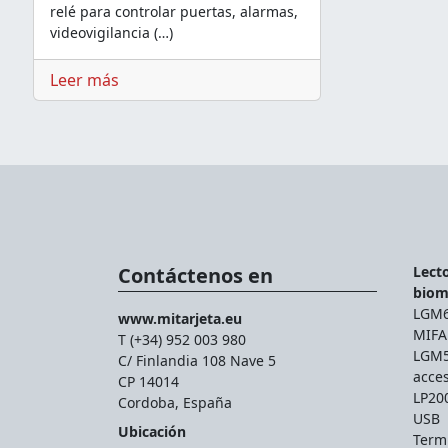
relé para controlar puertas, alarmas,
videovigilancia (…)
Leer más
Contáctenos en
Lecto
biom
LGM66
www.mitarjeta.eu
MIFA
T (+34) 952 003 980
LGM56
C/ Finlandia 108 Nave 5
acce
CP 14014
LP200
Cordoba, España
USB
Ubicación
Termi