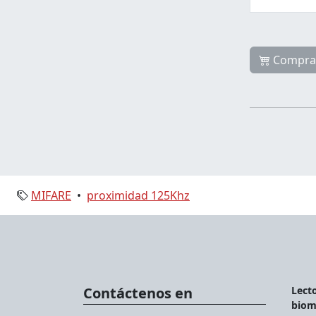
Compra
MIFARE
•
proximidad 125Khz
Contáctenos en
Lecto
biom