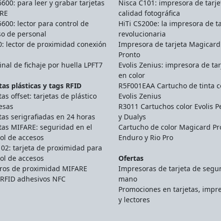
00: para leer y grabar tarjetas
Nisca C101: impresora de tarje
RE
calidad fotográfica
00: lector para control de
HiTi CS200e: la impresora de ta
so de personal
revolucionaria
: lector de proximidad conexión
Impresora de tarjeta Magicard
Pronto
nal de fichaje por huella LPFT7
Evolis Zenius: impresora de tar
en color
tas plásticas y tags RFID
R5F001EAA Cartucho de tinta c
tas offset: tarjetas de plástico
Evolis Zenius
esas
R3011 Cartuchos color Evolis P
tas serigrafiadas en 24 horas
y Dualys
tas MIFARE: seguridad en el
Cartucho de color Magicard Pr
ol de accesos
Enduro y Rio Pro
02: tarjeta de proximidad para
ol de accesos
Ofertas
eros de proximidad MIFARE
Impresoras de tarjeta de seg
 RFID adhesivos NFC
mano
Promociones en tarjetas, impr
y lectores