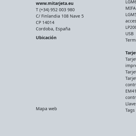
LGM66
www.mitarjeta.eu
MIFA
T (+34) 952 003 980
LGM56
C/ Finlandia 108 Nave 5
acce
CP 14014
LP200
Cordoba, España
USB
Ubicación
Termi
Tarje
Tarje
impr
Tarje
Tarje
contr
EM41
contr
Llav
Mapa web
Tags